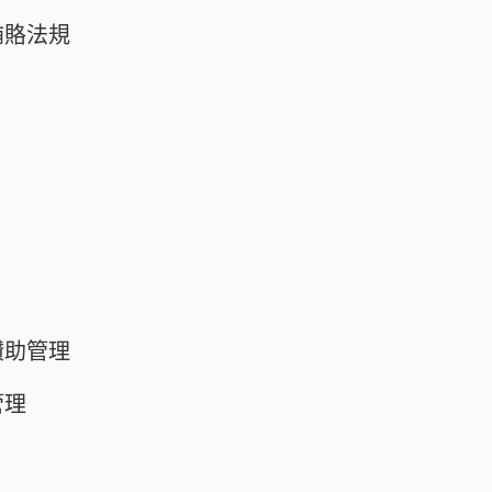
賄賂法規
讚助管理
管理