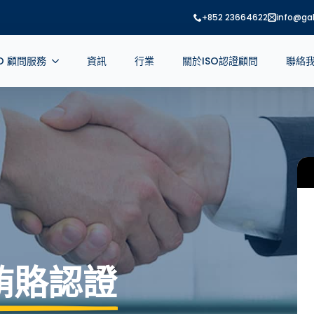
+852 23664622
info@gab
SO 顧問服務
資訊
行業
關於ISO認證顧問
聯絡
反賄賂認證