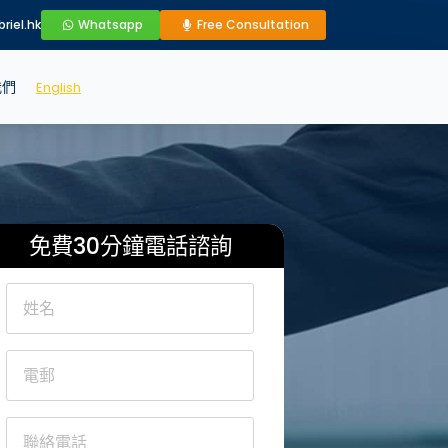
riel.hk
Whatsapp
Free Consultation
我們
English
免費30分鐘電話諮詢
Name
*
Email
*
Phone
*