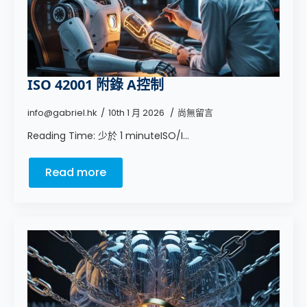
ISO 42001 附錄 A控制
info@gabriel.hk
10th 1 月 2026
尚無留言
Reading Time: 少於 1 minuteISO/I...
Read more