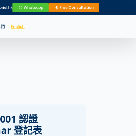
riel.hk
Whatsapp
Free Consultation
我們
English
9001 認證
nar 登記表