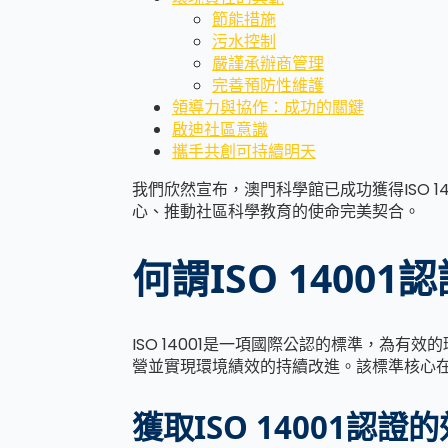
節能措施
污水控制
嚴謹承辦商管理
完善預防性維護
領導力與協作：成功的關鍵
啟迪社區意識
攜手共創可持續明天
我們欣然宣布，澳門科學館已成功獲得ISO 
心、推動社區科學教育的使命完美契合。
何謂ISO 14001
ISO 14001是一項國際公認的標準，為
營並實現環境績效的持續改進。該標準核心
獲取ISO 14001認證