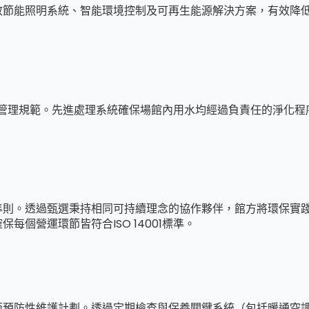
效節能照明系統、智能環境控制及可再生能源解決方案，有效降
的污水管理規範。先進處理系統確保場館內用水均經過負責任的淨
準則。透過甄選秉持相同可持續理念的協作夥伴，館方將環保實
個營運環節皆符合ISO 14001標準。
面預防性維護計劃。透過定期檢查與保養關鍵系統（包括暖通空