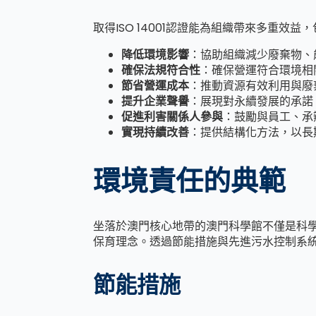
取得ISO 14001認證能為組織帶來多重效益
降低環境影響
：協助組織減少廢棄物、
確保法規符合性
：確保營運符合環境相
節省營運成本
：推動資源有效利用與廢
提升企業聲譽
：展現對永續發展的承諾
促進利害關係人參與
：鼓勵與員工、承
實現持續改善
：提供結構化方法，以長
環境責任的典範
坐落於澳門核心地帶的澳門科學館不僅是科
保育理念。透過節能措施與先進污水控制系
節能措施