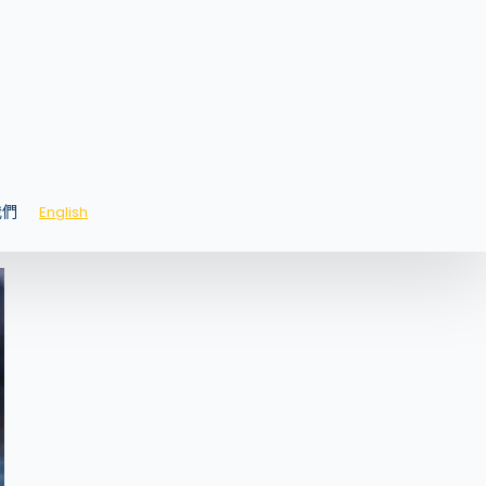
3 標準所需的要求。
風險評估還是代表您執行現場內部 ISMS 審核工
。