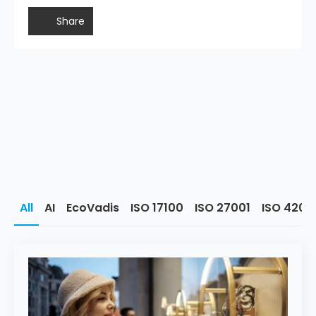
Share
All
AI
EcoVadis
ISO 17100
ISO 27001
ISO 4200