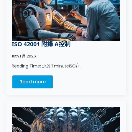
ISO 42001 附錄 A控制
10th 1 月 2026
Reading Time: 少於 1 minuteISO/I...
Read more