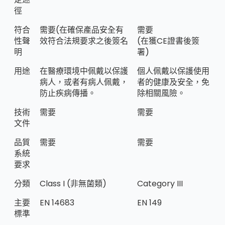
徑
符合
需要(在確保產品安全有
需要
性聲
效符合法規要求之後簽名
(在獲CE證書後簽
明
署)
用途
在醫療環境中佩戴以保護
個人佩戴以保護使用
病人，或者有病人佩戴，
者的健康及安全，免
防止疾病傳播。
除相關風險。
技術
需要
需要
文件
品質
需要
需要
系統
要求
分類
Class I (非無菌類)
Category III
主要
EN 14683
EN 149
標準