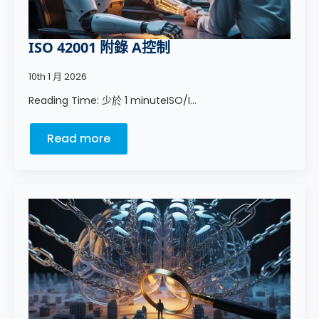
ISO 42001 附錄 A控制
10th 1 月 2026
Reading Time: 少於 1 minuteISO/I...
Read more