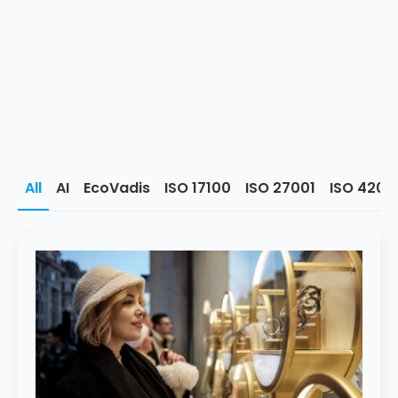
All
AI
EcoVadis
ISO 17100
ISO 27001
ISO 4200