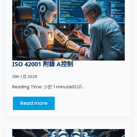
ISO 42001 附錄 A控制
10th 1 月 2026
Reading Time: 少於 1 minuteISO/I...
Read more