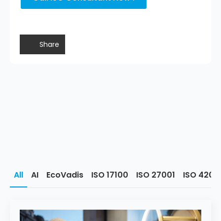
Share
All
AI
EcoVadis
ISO 17100
ISO 27001
ISO 4200